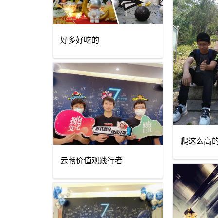
好多好吃的
爬这么高
云畅价值观践行者