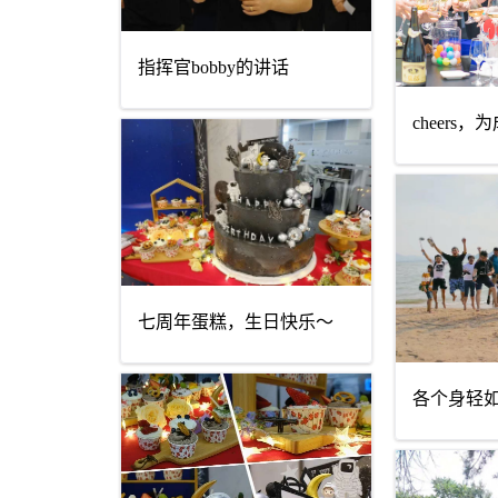
指挥官bobby的讲话
cheers
七周年蛋糕，生日快乐～
各个身轻