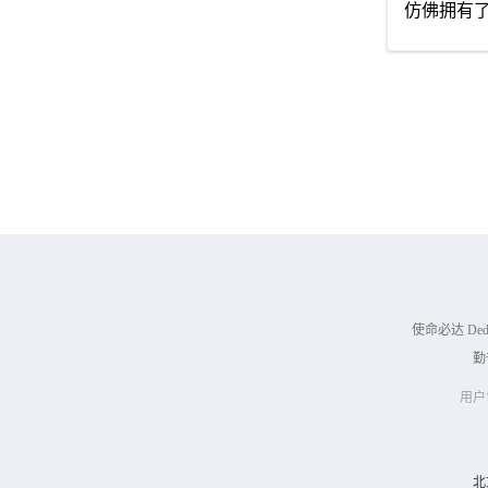
仿佛拥有
使命必达 Dedic
勤奋
用户
北